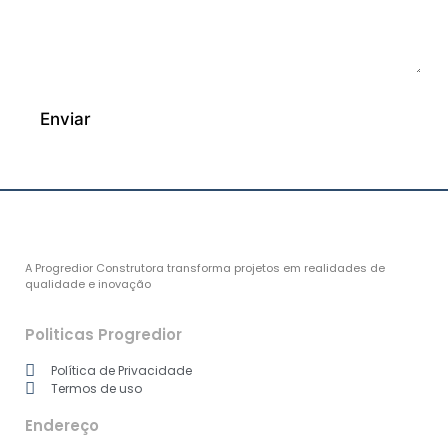
n
e
o
e
e
m
n
e
t
n
á
t
r
á
i
Enviar
r
o
i
o
o
u
M
e
n
s
a
A Progredior Construtora transforma projetos em realidades de
g
qualidade e inovação
e
m
Politicas Progredior
Política de Privacidade
Termos de uso
Endereço